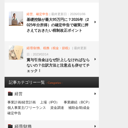
経営、確定申告
| 最終更新日：2026/01/06
基礎控除が最大95万円に？2026年（2
025年分所得）の確定申告で確実に押
さえておきたい税制改正ポイント
経理/財務、税務（税金・節税）
| 最終更新
日：2023/02/14
賞与引当金はなぜ計上しなければなら
ないの？仕訳方法と注意点も併せてチ
ェック！
記事カテゴリー一覧
- Categories -
経営
事業計画/経営計画
上場（IPO）
事業継続（BCP）
個人事業主/フリーランス
資金調達
補助金/助成金
確定申告
経理/財務