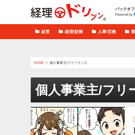
経理ドリブン
バックオフ
Powered by
経営
経理/財務
人事/労務
HOME
個人事業主/フリーランス
個人事業主/フリ