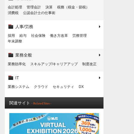
会計処理
管理会計
決算
税務（税金・節税）
消費税
公認会計士の仕事術
人事/労務
採用
給与
社会保険
働き方改革
労務管理
年末調整
業務全般
業務効率化
スキルアップ/キャリアアップ
制度改正
IT
業務システム
クラウド
セキュリティ
DX
関連サイト
- Related Sites -