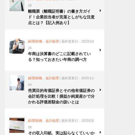
28
離職票（離職証明書）の書き方ガイ
ド！企業担当者が見落としがちな注意
点とは？【記入例あり】
経理/財務、会計処理
| 最終更新日：2023/10/
24
年商は決算書のどこに記載されてい
る？知っておきたい年商の調べ方
経理/財務、会計処理
| 最終更新日：2025/11/
04
売買目的有価証券とその他有価証券の
会計処理を比較！損益か純資産かで分
かれる評価差額金の扱いとは
経理/財務、会計処理
| 最終更新日：2022/03/
08
その収入印紙、実は貼らなくていいか