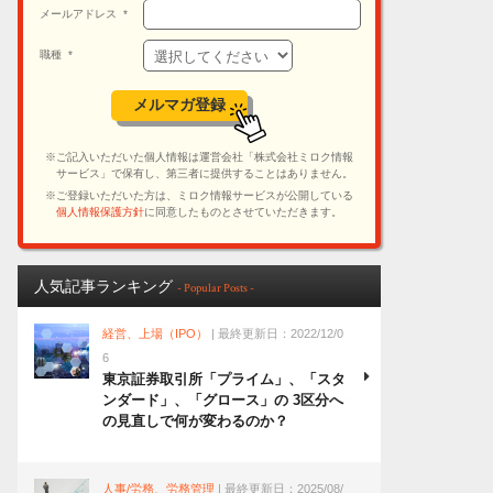
人気記事ランキング
- Popular Posts -
経営、上場（IPO）
| 最終更新日：2022/12/0
6
東京証券取引所「プライム」、「スタ
ンダード」、「グロース」の 3区分へ
の見直しで何が変わるのか？
人事/労務、労務管理
| 最終更新日：2025/08/