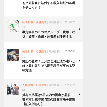
も？領収書に貼付する収入印紙の基礎
をチェック！
経理/財務、会計処理
| 最終更新日：2019/12/
26
勘定科目の５つのグループ…費用・収
益・資産・負債・純資産を理解する
経理/財務、会計処理
| 最終更新日：2022/08/
30
簿記の基本！三分法と分記法の違いと
は？同じ取引でも勘定科目が変わる記
帳方法
人事/労務、社会保険
| 最終更新日：2026/07/
07
賞与支払届は5日以内の提出が必須！
書き方と標準賞与額の計算方法を確認
【記入例あり】