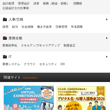
会計処理
管理会計
決算
税務（税金・節税）
消費税
公認会計士の仕事術
人事/労務
採用
給与
社会保険
働き方改革
労務管理
年末調整
業務全般
業務効率化
スキルアップ/キャリアアップ
制度改正
IT
業務システム
クラウド
セキュリティ
DX
関連サイト
- Related Sites -