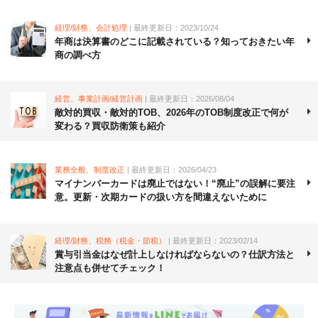
経理/財務、会計処理
| 最終更新日：2023/10/24
年商は決算書のどこに記載されている？知っておきたい年
商の調べ方
経営、事業計画/経営計画
| 最終更新日：2026/08/04
敵対的買収・敵対的TOB、2026年のTOB制度改正で何が
変わる？買収防衛策も紹介
業務全般、制度改正
| 最終更新日：2026/04/23
マイナンバーカードは廃止ではない！“廃止”の誤解に要注
意。更新・次期カードの扱い方を間違えないために
経理/財務、税務（税金・節税）
| 最終更新日：2023/02/14
賞与引当金はなぜ計上しなければならないの？仕訳方法と
注意点も併せてチェック！