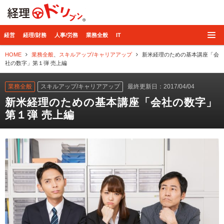
経理ドリブン
経営
経理/財務
人事/労務
業務全般
IT
HOME
業務全般
、
スキルアップ/キャリアアップ
新米経理のための基本講座「会
社の数字」第１弾 売上編
業務全般
スキルアップ/キャリアアップ
最終更新日：2017/04/04
新米経理のための基本講座「会社の数字」
第１弾 売上編