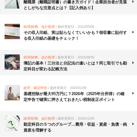
離職票（離職証明書）の書き方ガイド！企業担当者が見落
としがちな注意点とは？【記入例あり】
経理/財務、会計処理
| 最終更新日：2022/03/08
その収入印紙、実は貼らなくていいかも？領収書に貼付す
る収入印紙の基礎をチェック！
経理/財務、会計処理
| 最終更新日：2022/08/30
簿記の基本！三分法と分記法の違いとは？同じ取引でも勘
定科目が変わる記帳方法
経営、確定申告
| 最終更新日：2026/01/06
基礎控除が最大95万円に？2026年（2025年分所得）の確
定申告で確実に押さえておきたい税制改正ポイント
経理/財務、会計処理
| 最終更新日：2019/12/26
勘定科目の５つのグループ…費用・収益・資産・負債・純
資産を理解する