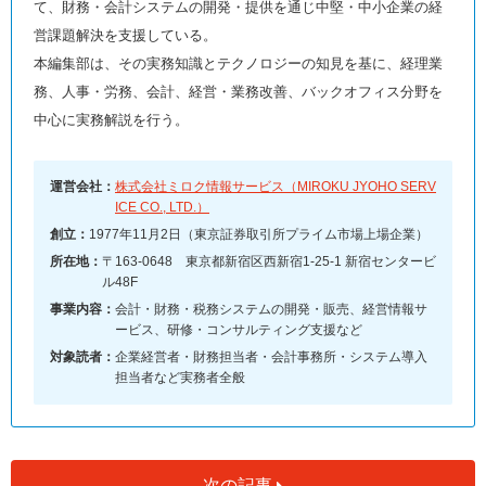
て、財務・会計システムの開発・提供を通じ中堅・中小企業の経
営課題解決を支援している。
本編集部は、その実務知識とテクノロジーの知見を基に、経理業
務、人事・労務、会計、経営・業務改善、バックオフィス分野を
中心に実務解説を行う。
運営会社：
株式会社ミロク情報サービス（MIROKU JYOHO SERV
ICE CO., LTD.）
創立：
1977年11月2日（東京証券取引所プライム市場上場企業）
所在地：
〒163-0648 東京都新宿区西新宿1-25-1 新宿センタービ
ル48F
事業内容：
会計・財務・税務システムの開発・販売、経営情報サ
ービス、研修・コンサルティング支援など
対象読者：
企業経営者・財務担当者・会計事務所・システム導入
担当者など実務者全般
次の記事