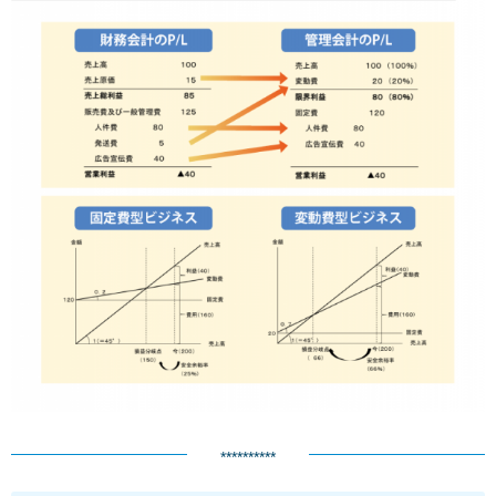
**********