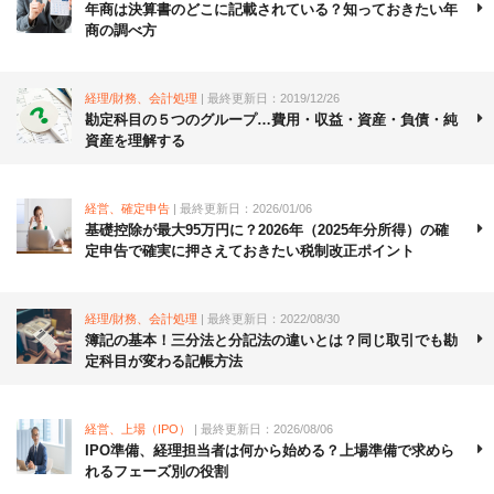
年商は決算書のどこに記載されている？知っておきたい年
商の調べ方
経理/財務、会計処理
| 最終更新日：2019/12/26
勘定科目の５つのグループ…費用・収益・資産・負債・純
資産を理解する
経営、確定申告
| 最終更新日：2026/01/06
基礎控除が最大95万円に？2026年（2025年分所得）の確
定申告で確実に押さえておきたい税制改正ポイント
経理/財務、会計処理
| 最終更新日：2022/08/30
簿記の基本！三分法と分記法の違いとは？同じ取引でも勘
定科目が変わる記帳方法
経営、上場（IPO）
| 最終更新日：2026/08/06
IPO準備、経理担当者は何から始める？上場準備で求めら
れるフェーズ別の役割