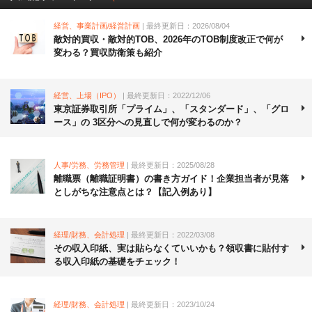
経営、事業計画/経営計画
| 最終更新日：2026/08/04
敵対的買収・敵対的TOB、2026年のTOB制度改正で何が
変わる？買収防衛策も紹介
経営、上場（IPO）
| 最終更新日：2022/12/06
東京証券取引所「プライム」、「スタンダード」、「グロ
ース」の 3区分への見直しで何が変わるのか？
人事/労務、労務管理
| 最終更新日：2025/08/28
離職票（離職証明書）の書き方ガイド！企業担当者が見落
としがちな注意点とは？【記入例あり】
経理/財務、会計処理
| 最終更新日：2022/03/08
その収入印紙、実は貼らなくていいかも？領収書に貼付す
る収入印紙の基礎をチェック！
経理/財務、会計処理
| 最終更新日：2023/10/24