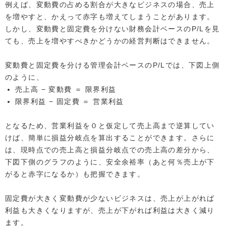
例えば、変動費の占める割合が大きなビジネスの場合、売上
を増やすと、かえって赤字も増えてしまうことがあります。
しかし、変動費と固定費を分けない財務会計ベースのP/Lを見
ても、売上を増やすべきかどうかの経営判断はできません。
変動費と固定費を分ける管理会計ベースのP/Lでは、下図上側
のように、
売上高 − 変動費 ＝ 限界利益
限界利益 − 固定費 ＝ 営業利益
となるため、営業利益を０と仮定して売上高まで逆算してい
けば、簡単に損益分岐点を算出することができます。さらに
は、現時点での売上高と損益分岐点での売上高の差分から、
下図下側のグラフのように、安全余裕率（あと何％売上が下
がると赤字になるか）も把握できます。
固定費が大きく変動費が少ないビジネスは、売上が上がれば
利益も大きくなりますが、売上が下がれば利益は大きく減り
ます。