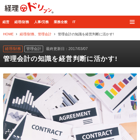
経理ドリブン
経営
経理/財務
人事/労務
業務全般
IT
HOME
経理/財務
、
管理会計
管理会計の知識を経営判断に活かす!
経理/財務
管理会計
最終更新日：2017/03/07
管理会計の知識を経営判断に活かす!