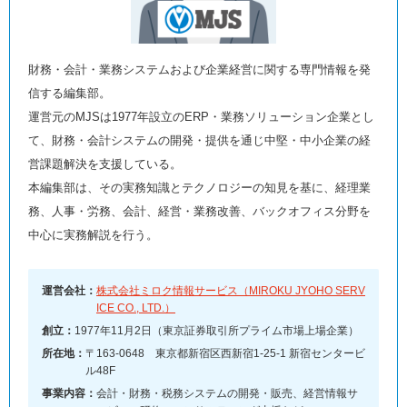
財務・会計・業務システムおよび企業経営に関する専門情報を発
信する編集部。
運営元のMJSは1977年設立のERP・業務ソリューション企業とし
て、財務・会計システムの開発・提供を通じ中堅・中小企業の経
営課題解決を支援している。
本編集部は、その実務知識とテクノロジーの知見を基に、経理業
務、人事・労務、会計、経営・業務改善、バックオフィス分野を
中心に実務解説を行う。
運営会社：
株式会社ミロク情報サービス（MIROKU JYOHO SERV
ICE CO., LTD.）
創立：
1977年11月2日（東京証券取引所プライム市場上場企業）
所在地：
〒163-0648 東京都新宿区西新宿1-25-1 新宿センタービ
ル48F
事業内容：
会計・財務・税務システムの開発・販売、経営情報サ