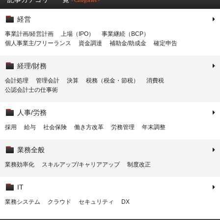
- Categories -
経営
事業計画/経営計画
上場（IPO）
事業継続（BCP）
個人事業主/フリーランス
資金調達
補助金/助成金
確定申告
経理/財務
会計処理
管理会計
決算
税務（税金・節税）
消費税
公認会計士の仕事術
人事/労務
採用
給与
社会保険
働き方改革
労務管理
年末調整
業務全般
業務効率化
スキルアップ/キャリアアップ
制度改正
IT
業務システム
クラウド
セキュリティ
DX