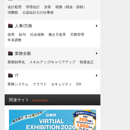
会計処理
管理会計
決算
税務（税金・節税）
消費税
公認会計士の仕事術
人事/労務
採用
給与
社会保険
働き方改革
労務管理
年末調整
業務全般
業務効率化
スキルアップ/キャリアアップ
制度改正
IT
業務システム
クラウド
セキュリティ
DX
関連サイト
- Related Sites -