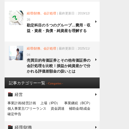
経理/財務、会計処理
| 最終更新日：2019/12/
26
勘定科目の５つのグループ…費用・収
益・資産・負債・純資産を理解する
経理/財務、会計処理
| 最終更新日：2025/11/
04
売買目的有価証券とその他有価証券の
会計処理を比較！損益か純資産かで分
かれる評価差額金の扱いとは
記事カテゴリー一覧
- Categories -
経営
事業計画/経営計画
上場（IPO）
事業継続（BCP）
個人事業主/フリーランス
資金調達
補助金/助成金
確定申告
経理/財務