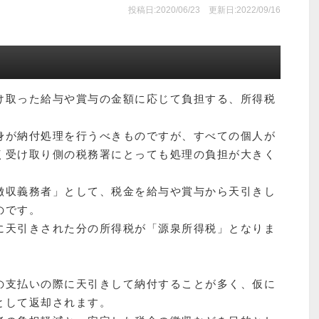
投稿日:2020/06/23
更新日:2022/09/16
け取った給与や賞与の金額に応じて負担する、所得税
身が納付処理を行うべきものですが、すべての個人が
く受け取り側の税務署にとっても処理の負担が大きく
徴収義務者」として、税金を給与や賞与から天引きし
のです。
に天引きされた分の所得税が「源泉所得税」となりま
の支払いの際に天引きして納付することが多く、仮に
として返却されます。