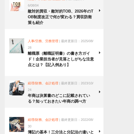
6/08/04
敵対的買収・敵対的TOB、2026年のT
OB制度改正で何が変わる？買収防衛
策も紹介
人事/労務、労務管理
| 最終更新日：2025/08/
28
離職票（離職証明書）の書き方ガイ
ド！企業担当者が見落としがちな注意
点とは？【記入例あり】
経理/財務、会計処理
| 最終更新日：2023/10/
24
年商は決算書のどこに記載されてい
る？知っておきたい年商の調べ方
経理/財務、会計処理
| 最終更新日：2022/08/
30
簿記の基本！三分法と分記法の違いと