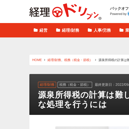
経理ドリブン
バックオフ
Powered by
経営
経理/財務
人事/労務
HOME
経理/財務
、
税務（税金・節税）
源泉所得税の計算は
経理/財務
税務（税金・節税）
最終更新日：2022/09/
源泉所得税の計算は難
な処理を行うには