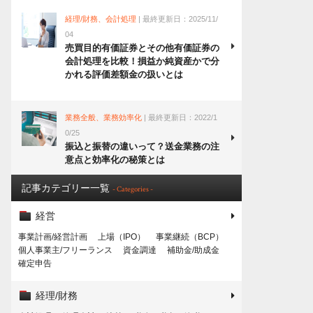
経理/財務、会計処理
| 最終更新日：2025/11/
04
売買目的有価証券とその他有価証券の
会計処理を比較！損益か純資産かで分
かれる評価差額金の扱いとは
業務全般、業務効率化
| 最終更新日：2022/1
0/25
振込と振替の違いって？送金業務の注
意点と効率化の秘策とは
記事カテゴリー一覧
- Categories -
経営
事業計画/経営計画
上場（IPO）
事業継続（BCP）
個人事業主/フリーランス
資金調達
補助金/助成金
確定申告
経理/財務