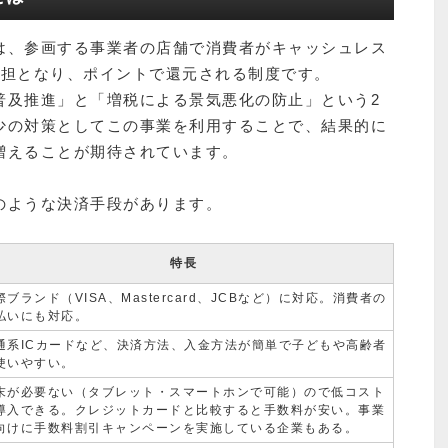
は、参画する事業者の店舗で消費者がキャッシュレス
負担となり、ポイントで還元される制度です。
普及推進」と「増税による景気悪化の防止」という2
少の対策としてこの事業を利用することで、結果的に
増えることが期待されています。
のような決済手段があります。
特長
際ブランド（VISA、Mastercard、JCBなど）に対応。消費者の
払いにも対応。
通系ICカードなど、決済方法、入金方法が簡単で子どもや高齢者
使いやすい。
末が必要ない（タブレット・スマートホンで可能）ので低コスト
導入できる。クレジットカードと比較すると手数料が安い。事業
向けに手数料割引キャンペーンを実施している企業もある。