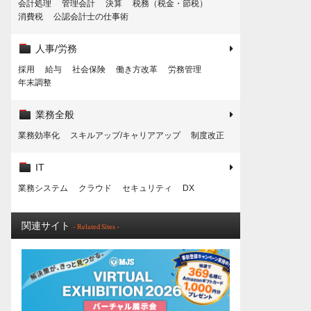
会計処理
管理会計
決算
税務（税金・節税）
消費税
公認会計士の仕事術
人事/労務
採用
給与
社会保険
働き方改革
労務管理
年末調整
業務全般
業務効率化
スキルアップ/キャリアアップ
制度改正
IT
業務システム
クラウド
セキュリティ
DX
関連サイト
- Related Sites -