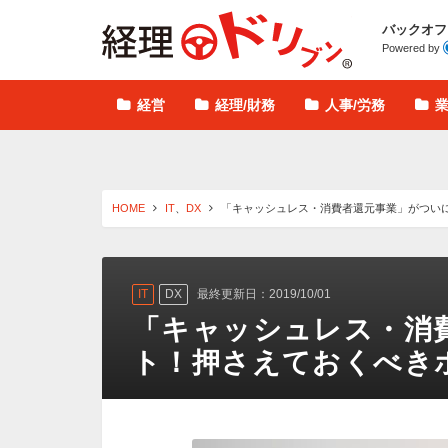
経理ドリブン
バックオフ
Powered by
経営
経理/財務
人事/労務
HOME
IT
、
DX
「キャッシュレス・消費者還元事業」がつい
IT
DX
最終更新日：2019/10/01
「キャッシュレス・消
ト！押さえておくべき