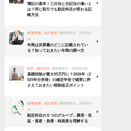
簿記の基本！三分法と分記法の違いと
は？同じ取引でも勘定科目が変わる記
帳方法
経理/財務、会計処理
| 最終更新日：2023/10/
24
年商は決算書のどこに記載されてい
る？知っておきたい年商の調べ方
経営、確定申告
| 最終更新日：2026/01/06
基礎控除が最大95万円に？2026年（2
025年分所得）の確定申告で確実に押
さえておきたい税制改正ポイント
経理/財務、会計処理
| 最終更新日：2019/12/
26
勘定科目の５つのグループ…費用・収
益・資産・負債・純資産を理解する