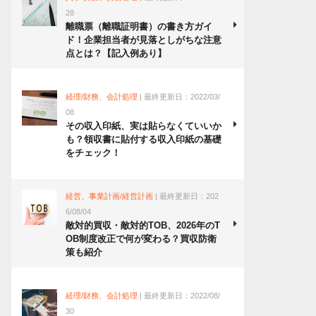
28
離職票（離職証明書）の書き方ガイ
ド！企業担当者が見落としがちな注意
点とは？【記入例あり】
経理/財務、会計処理
| 最終更新日：2022/03/
08
その収入印紙、実は貼らなくていいか
も？領収書に貼付する収入印紙の基礎
をチェック！
経営、事業計画/経営計画
| 最終更新日：202
6/08/04
敵対的買収・敵対的TOB、2026年のT
OB制度改正で何が変わる？買収防衛
策も紹介
経理/財務、会計処理
| 最終更新日：2022/08/
30