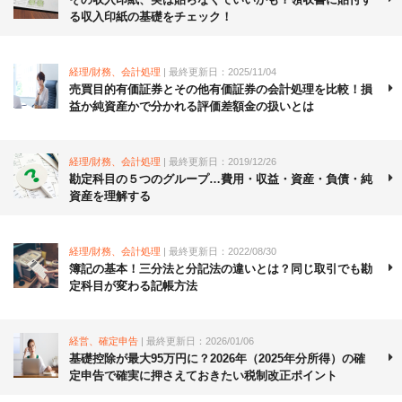
る収入印紙の基礎をチェック！
経理/財務、会計処理
| 最終更新日：2025/11/04
売買目的有価証券とその他有価証券の会計処理を比較！損
益か純資産かで分かれる評価差額金の扱いとは
経理/財務、会計処理
| 最終更新日：2019/12/26
勘定科目の５つのグループ…費用・収益・資産・負債・純
資産を理解する
経理/財務、会計処理
| 最終更新日：2022/08/30
簿記の基本！三分法と分記法の違いとは？同じ取引でも勘
定科目が変わる記帳方法
経営、確定申告
| 最終更新日：2026/01/06
基礎控除が最大95万円に？2026年（2025年分所得）の確
定申告で確実に押さえておきたい税制改正ポイント