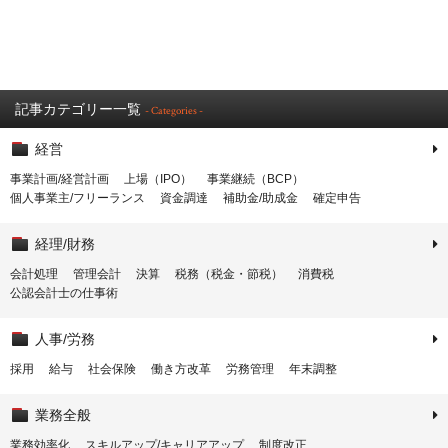
記事カテゴリー一覧
- Categories -
経営
事業計画/経営計画
上場（IPO）
事業継続（BCP）
個人事業主/フリーランス
資金調達
補助金/助成金
確定申告
経理/財務
会計処理
管理会計
決算
税務（税金・節税）
消費税
公認会計士の仕事術
人事/労務
採用
給与
社会保険
働き方改革
労務管理
年末調整
業務全般
業務効率化
スキルアップ/キャリアアップ
制度改正