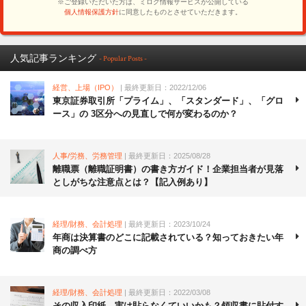
人気記事ランキング
- Popular Posts -
経営、上場（IPO）
| 最終更新日：2022/12/06
東京証券取引所「プライム」、「スタンダード」、「グロ
ース」の 3区分への見直しで何が変わるのか？
人事/労務、労務管理
| 最終更新日：2025/08/28
離職票（離職証明書）の書き方ガイド！企業担当者が見落
としがちな注意点とは？【記入例あり】
経理/財務、会計処理
| 最終更新日：2023/10/24
年商は決算書のどこに記載されている？知っておきたい年
商の調べ方
経理/財務、会計処理
| 最終更新日：2022/03/08
その収入印紙、実は貼らなくていいかも？領収書に貼付す