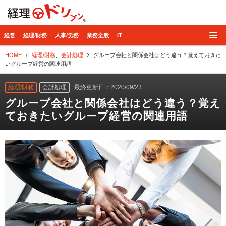
経理ドリブン
経営
経理/財務
人事/労務
業務全般
IT
HOME
経理/財務
、
会計処理
グループ会社と関係会社はどう違う？覚えておきた
いグループ経営の関連用語
経理/財務
会計処理
最終更新日：2020/09/23
グループ会社と関係会社はどう違う？覚え
ておきたいグループ経営の関連用語