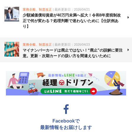
業務全般、制度改正
| 最終更新日：2026/04/21
少額減価償却資産が40万円未満へ拡大！令和8年度税制改
正で何が変わる？処理判断で迷わないために【仕訳例あ
り】
業務全般、制度改正
| 最終更新日：2026/04/23
マイナンバーカードは廃止ではない！“廃止”の誤解に要注
意。更新・次期カードの扱い方を間違えないために
Facebookで
最新情報をお届けします