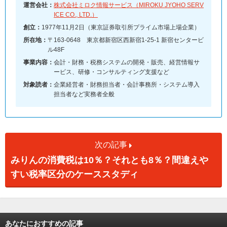
運営会社：
株式会社ミロク情報サービス（MIROKU JYOHO SERV
ICE CO., LTD.）
創立：
1977年11月2日（東京証券取引所プライム市場上場企業）
所在地：
〒163-0648 東京都新宿区西新宿1-25-1 新宿センタービ
ル48F
事業内容：
会計・財務・税務システムの開発・販売、経営情報サ
ービス、研修・コンサルティング支援など
対象読者：
企業経営者・財務担当者・会計事務所・システム導入
担当者など実務者全般
次の記事
みりんの消費税は10％？それとも8％？間違えや
すい税率区分のケーススタディ
あなたにおすすめの記事