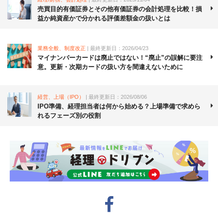
売買目的有価証券とその他有価証券の会計処理を比較！損
益か純資産かで分かれる評価差額金の扱いとは
業務全般、制度改正
| 最終更新日：2026/04/23
マイナンバーカードは廃止ではない！“廃止”の誤解に要注
意。更新・次期カードの扱い方を間違えないために
経営、上場（IPO）
| 最終更新日：2026/08/06
IPO準備、経理担当者は何から始める？上場準備で求めら
れるフェーズ別の役割