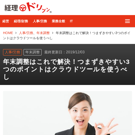
経理ドリブン
経営
経理/財務
人事/労務
業務全般
IT
HOME
人事/労務
、
年末調整
年末調整はこれで解決！つまずきやすい3つのポイ
ントはクラウドツールを使うべし
人事/労務
年末調整
最終更新日：2019/12/03
年末調整はこれで解決！つまずきやすい3
つのポイントはクラウドツールを使うべ
し