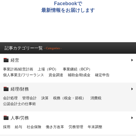
Facebookで
最新情報をお届けします
記事カテゴリー一覧
- Categories -
経営
事業計画/経営計画
上場（IPO）
事業継続（BCP）
個人事業主/フリーランス
資金調達
補助金/助成金
確定申告
経理/財務
会計処理
管理会計
決算
税務（税金・節税）
消費税
公認会計士の仕事術
人事/労務
採用
給与
社会保険
働き方改革
労務管理
年末調整