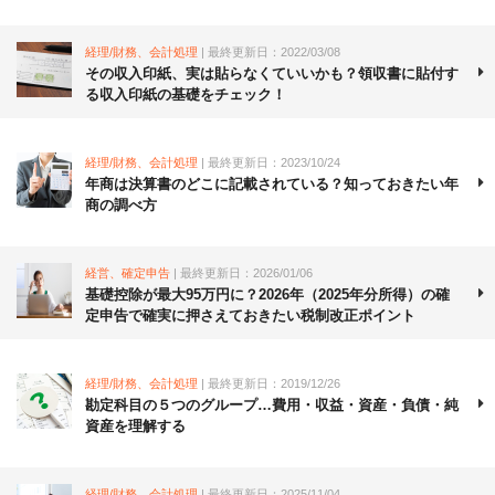
経理/財務、会計処理
| 最終更新日：2022/03/08
その収入印紙、実は貼らなくていいかも？領収書に貼付す
る収入印紙の基礎をチェック！
経理/財務、会計処理
| 最終更新日：2023/10/24
年商は決算書のどこに記載されている？知っておきたい年
商の調べ方
経営、確定申告
| 最終更新日：2026/01/06
基礎控除が最大95万円に？2026年（2025年分所得）の確
定申告で確実に押さえておきたい税制改正ポイント
経理/財務、会計処理
| 最終更新日：2019/12/26
勘定科目の５つのグループ…費用・収益・資産・負債・純
資産を理解する
経理/財務、会計処理
| 最終更新日：2025/11/04