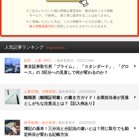
人気記事ランキング
- Popular Posts -
経営、上場（IPO）
| 最終更新日：2022/12/06
東京証券取引所「プライム」、「スタンダード」、「グロ
ース」の 3区分への見直しで何が変わるのか？
人事/労務、労務管理
| 最終更新日：2025/08/28
離職票（離職証明書）の書き方ガイド！企業担当者が見落
としがちな注意点とは？【記入例あり】
経理/財務、会計処理
| 最終更新日：2022/08/30
簿記の基本！三分法と分記法の違いとは？同じ取引でも勘
定科目が変わる記帳方法