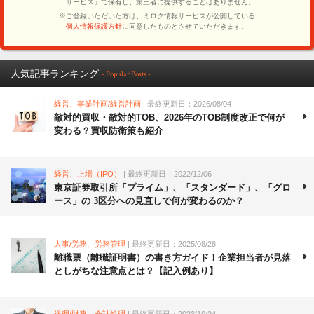
人気記事ランキング
- Popular Posts -
経営、事業計画/経営計画
| 最終更新日：2026/08/04
敵対的買収・敵対的TOB、2026年のTOB制度改正で何が
変わる？買収防衛策も紹介
経営、上場（IPO）
| 最終更新日：2022/12/06
東京証券取引所「プライム」、「スタンダード」、「グロ
ース」の 3区分への見直しで何が変わるのか？
人事/労務、労務管理
| 最終更新日：2025/08/28
離職票（離職証明書）の書き方ガイド！企業担当者が見落
としがちな注意点とは？【記入例あり】
経理/財務、会計処理
| 最終更新日：2023/10/24