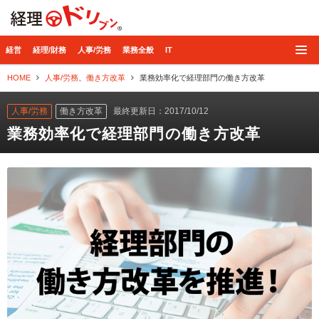
経理ドリブン
経営
経理/財務
人事/労務
業務全般
IT
HOME
人事/労務
、
働き方改革
業務効率化で経理部門の働き方改革
人事/労務
働き方改革
最終更新日：2017/10/12
業務効率化で経理部門の働き方改革