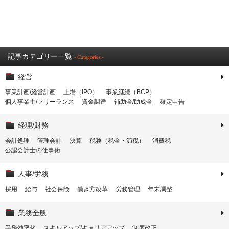
記事カテゴリー一覧
- Categories -
経営
事業計画/経営計画
上場（IPO）
事業継続（BCP）
個人事業主/フリーランス
資金調達
補助金/助成金
確定申告
経理/財務
会計処理
管理会計
決算
税務（税金・節税）
消費税
公認会計士の仕事術
人事/労務
採用
給与
社会保険
働き方改革
労務管理
年末調整
業務全般
業務効率化
スキルアップ/キャリアアップ
制度改正