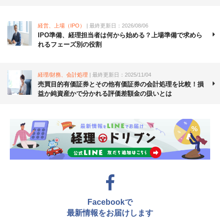
経営、上場（IPO）
| 最終更新日：2026/08/06
IPO準備、経理担当者は何から始める？上場準備で求めら
れるフェーズ別の役割
経理/財務、会計処理
| 最終更新日：2025/11/04
売買目的有価証券とその他有価証券の会計処理を比較！損
益か純資産かで分かれる評価差額金の扱いとは
Facebookで
最新情報をお届けします