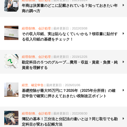
年商は決算書のどこに記載されている？知っておきたい年
商の調べ方
経理/財務、会計処理
| 最終更新日：2022/03/08
その収入印紙、実は貼らなくていいかも？領収書に貼付す
る収入印紙の基礎をチェック！
経理/財務、会計処理
| 最終更新日：2019/12/26
勘定科目の５つのグループ…費用・収益・資産・負債・純
資産を理解する
経営、確定申告
| 最終更新日：2026/01/06
基礎控除が最大95万円に？2026年（2025年分所得）の確
定申告で確実に押さえておきたい税制改正ポイント
経理/財務、会計処理
| 最終更新日：2022/08/30
簿記の基本！三分法と分記法の違いとは？同じ取引でも勘
定科目が変わる記帳方法